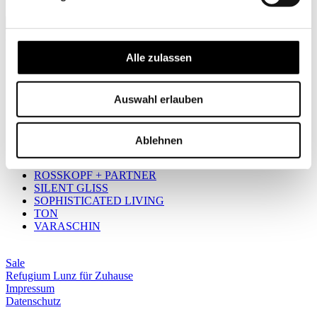
Subscribe
Brands
Alle zulassen
AUDO COPENHAGEN
CIELO
GEBERIT
Auswahl erlauben
GIRA
MINIFORMS
MOLTO LUCE
Ablehnen
OCCHIO
POLTRONA FRAU
ROSSKOPF + PARTNER
SILENT GLISS
SOPHISTICATED LIVING
TON
VARASCHIN
Sale
Refugium Lunz für Zuhause
Impressum
Datenschutz