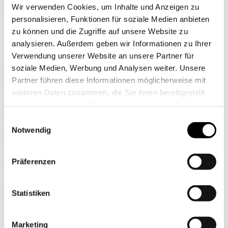
|
Wir verwenden Cookies, um Inhalte und Anzeigen zu
EN
personalisieren, Funktionen für soziale Medien anbieten
zu können und die Zugriffe auf unsere Website zu
analysieren. Außerdem geben wir Informationen zu Ihrer
Verwendung unserer Website an unsere Partner für
soziale Medien, Werbung und Analysen weiter. Unsere
404 – Keine Ergebnisse gefunden
Kontakt
Partner führen diese Informationen möglicherweise mit
weiteren Daten zusammen, die Sie ihnen bereitgestellt
M&G Innenarchitektur und Bauplanung
haben oder die sie im Rahmen Ihrer Nutzung der Dienste
Abelegasse 10, 1160 Wien
Google Maps
gesammelt haben.
Einwilligungsauswahl
+43 1 / 479 65 58
Notwendig
office@mayr-glatzl.at
Kunden-und Besichtigungstermine
sind bei uns jederzeit möglich.
Präferenzen
Wir bitten um Terminvereinbarung!
Jobs
Statistiken
Newsletter
Wenn Sie gerne zu unseren Veranstaltungen eingeladen werden
Marketing
möchten, tragen Sie sich bitte in unseren Mailverteiler ein.