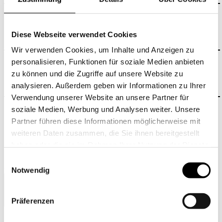
Diese Webseite verwendet Cookies
Wir verwenden Cookies, um Inhalte und Anzeigen zu
personalisieren, Funktionen für soziale Medien anbieten
zu können und die Zugriffe auf unsere Website zu
analysieren. Außerdem geben wir Informationen zu Ihrer
Verwendung unserer Website an unsere Partner für
soziale Medien, Werbung und Analysen weiter. Unsere
Beste Rückrufzeit
Partner führen diese Informationen möglicherweise mit
Vormittag
Nachmittag
weiteren Daten zusammen, die Sie ihnen bereitgestellt
Abend
haben oder die sie im Rahmen Ihrer Nutzung der Dienste
gesammelt haben.
Ihr Anliegen – was dürfen wir umsetzen?
Einwilligungsauswahl
(Mehrfachnennungen möglich)
Notwendig
Präferenzen