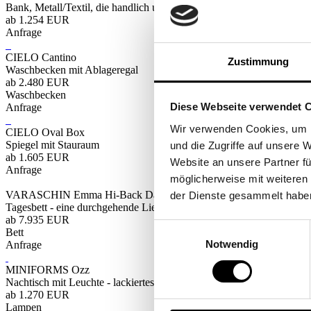
Bank, Metall/Textil, die handlich und äußerst widerstandsfähige Komb
ab 1.254 EUR
Anfrage
CIELO Cantino
Zustimmung
Waschbecken mit Ablageregal
ab 2.480 EUR
Waschbecken
Diese Webseite verwendet 
Anfrage
Wir verwenden Cookies, um I
CIELO Oval Box
Spiegel mit Stauraum
und die Zugriffe auf unsere 
ab 1.605 EUR
Website an unsere Partner fü
Anfrage
möglicherweise mit weiteren
VARASCHIN Emma Hi-Back Daybed
der Dienste gesammelt habe
Tagesbett - eine durchgehende Liegefläche, die hohe Rückenlehne 
ab 7.935 EUR
Einwilligungsauswahl
Bett
Notwendig
Anfrage
MINIFORMS Ozz
Nachtisch mit Leuchte - lackiertes Metall und Eschenholz, Länge: 40
ab 1.270 EUR
Lampen