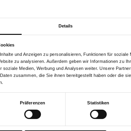
ination ist ideal für die HoReCa-Welt.
Details
Cookies
nhalte und Anzeigen zu personalisieren, Funktionen für soziale
Website zu analysieren. Außerdem geben wir Informationen zu I
r soziale Medien, Werbung und Analysen weiter. Unsere Partner
 Daten zusammen, die Sie ihnen bereitgestellt haben oder die s
n.
mit handgeflochtenem Gewebe erzeugt den Kokon-Effekt.
Präferenzen
Statistiken
 cm, Breite: 31 cm, Höhe: 151 cm