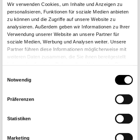
|
Wir verwenden Cookies, um Inhalte und Anzeigen zu
EN
personalisieren, Funktionen für soziale Medien anbieten
zu können und die Zugriffe auf unsere Website zu
analysieren. Außerdem geben wir Informationen zu Ihrer
Verwendung unserer Website an unsere Partner für
soziale Medien, Werbung und Analysen weiter. Unsere
404 – Keine Ergebnisse gefunden
Kontakt
Partner führen diese Informationen möglicherweise mit
weiteren Daten zusammen, die Sie ihnen bereitgestellt
M&G Innenarchitektur und Bauplanung
haben oder die sie im Rahmen Ihrer Nutzung der Dienste
Abelegasse 10, 1160 Wien
Google Maps
gesammelt haben.
Einwilligungsauswahl
+43 1 / 479 65 58
Notwendig
office@mayr-glatzl.at
Kunden-und Besichtigungstermine
sind bei uns jederzeit möglich.
Präferenzen
Wir bitten um Terminvereinbarung!
Jobs
Statistiken
Newsletter
Wenn Sie gerne zu unseren Veranstaltungen eingeladen werden
Marketing
möchten, tragen Sie sich bitte in unseren Mailverteiler ein.