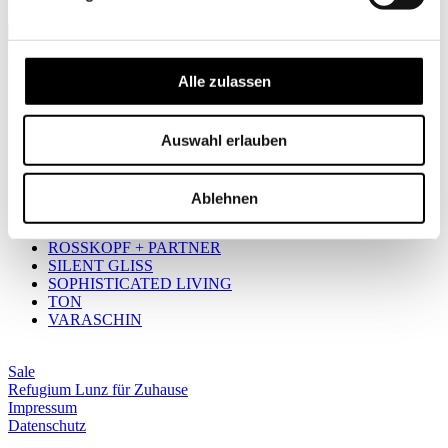
Subscribe
Brands
Alle zulassen
AUDO COPENHAGEN
CIELO
GEBERIT
Auswahl erlauben
GIRA
MINIFORMS
MOLTO LUCE
Ablehnen
OCCHIO
POLTRONA FRAU
ROSSKOPF + PARTNER
SILENT GLISS
SOPHISTICATED LIVING
TON
VARASCHIN
Sale
Refugium Lunz für Zuhause
Impressum
Datenschutz