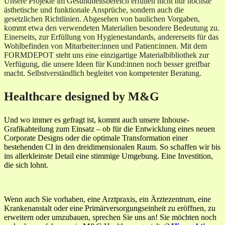
Unsere Projekte im Gesundheitsbereich erfüllen nicht nur höchste
ästhetische und funktionale Ansprüche, sondern auch die
gesetzlichen Richtlinien. Abgesehen von baulichen Vorgaben,
kommt etwa den verwendeten Materialien besondere Bedeutung zu.
Einerseits, zur Erfüllung von Hygienestandards, andererseits für das
Wohlbefinden von Mitarbeiter:innen und Patient:innen. Mit dem
FORMDEPOT steht uns eine einzigartige Materialbibliothek zur
Verfügung, die unsere Ideen für Kund:innen noch besser greifbar
macht. Selbstverständlich begleitet von kompetenter Beratung.
Healthcare designed by M&G
Und wo immer es gefragt ist, kommt auch unsere Inhouse-
Grafikabteilung zum Einsatz – ob für die Entwicklung eines neuen
Corporate Designs oder die optimale Transformation einer
bestehenden CI in den dreidimensionalen Raum. So schaffen wir bis
ins allerkleinste Detail eine stimmige Umgebung. Eine Investition,
die sich lohnt.
Wenn auch Sie vorhaben, eine Arztpraxis, ein Ärztezentrum, eine
Krankenanstalt oder eine Primärversorgungseinheit zu eröffnen, zu
erweitern oder umzubauen, sprechen Sie uns an! Sie möchten noch