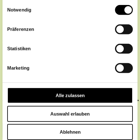
gesammelt haben.
Einwilligungsauswahl
Beste Rückrufzeit
Notwendig
Vormittag
Nachmittag
Abend
Präferenzen
Ihr Anliegen – was dürfen wir umsetzen?
(Mehrfachnennungen möglich)
Statistiken
Marketing
Alle zulassen
Auswahl erlauben
Senden
Ablehnen